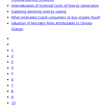
Internalization of External Costs of Energy Generation
Exploring domestic energy-saving
What motivates Czech consumers to buy organic food?
Valuation of Mortality Risks Attributable to Climate
Change
1
2
3
4
5
6
7
8
9
10