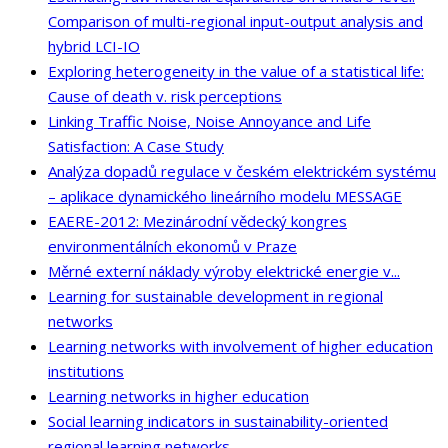
Comparison of multi-regional input-output analysis and
hybrid LCI-IO
Exploring heterogeneity in the value of a statistical life:
Cause of death v. risk perceptions
Linking Traffic Noise, Noise Annoyance and Life
Satisfaction: A Case Study
Analýza dopadů regulace v českém elektrickém systému
– aplikace dynamického lineárního modelu MESSAGE
EAERE-2012: Mezinárodní vědecký kongres
environmentálních ekonomů v Praze
Měrné externí náklady výroby elektrické energie v...
Learning for sustainable development in regional
networks
Learning networks with involvement of higher education
institutions
Learning networks in higher education
Social learning indicators in sustainability-oriented
regional learning networks