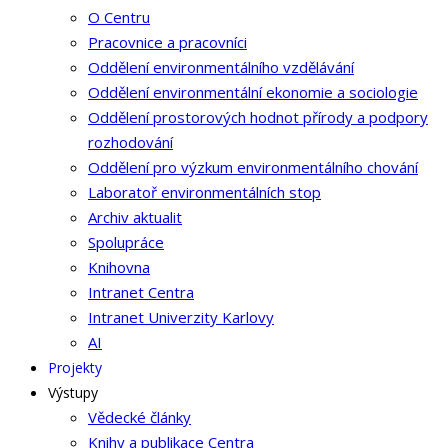
O Centru
Pracovnice a pracovníci
Oddělení environmentálního vzdělávání
Oddělení environmentální ekonomie a sociologie
Oddělení prostorových hodnot přírody a podpory
rozhodování
Oddělení pro výzkum environmentálního chování
Laboratoř environmentálních stop
Archiv aktualit
Spolupráce
Knihovna
Intranet Centra
Intranet Univerzity Karlovy
AI
Projekty
Výstupy
Vědecké články
Knihy a publikace Centra