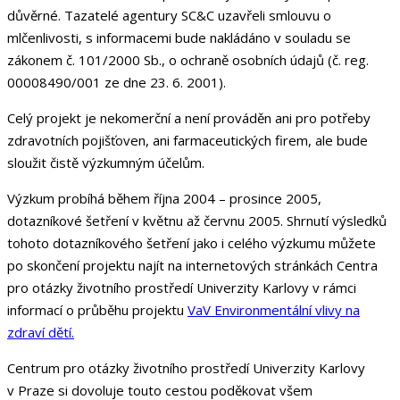
důvěrné. Tazatelé agentury SC&C uzavřeli smlouvu o
mlčenlivosti, s informacemi bude nakládáno v souladu se
zákonem č. 101/2000 Sb., o ochraně osobních údajů (č. reg.
00008490/001 ze dne 23. 6. 2001).
Celý projekt je nekomerční a není prováděn ani pro potřeby
zdravotních pojišťoven, ani farmaceutických firem, ale bude
sloužit čistě výzkumným účelům.
Výzkum probíhá během října 2004 – prosince 2005,
dotazníkové šetření v květnu až červnu 2005. Shrnutí výsledků
tohoto dotazníkového šetření jako i celého výzkumu můžete
po skončení projektu najít na internetových stránkách Centra
pro otázky životního prostředí Univerzity Karlovy v rámci
informací o průběhu projektu
VaV Environmentální vlivy na
zdraví dětí.
Centrum pro otázky životního prostředí Univerzity Karlovy
v Praze si dovoluje touto cestou poděkovat všem