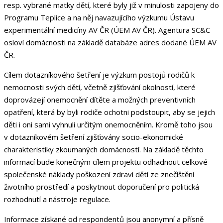
resp. vybrané matky dětí, které byly již v minulosti zapojeny do
Programu Teplice a na něj navazujícího výzkumu Ústavu
experimentální medicíny AV ČR (ÚEM AV ČR). Agentura SC&C
osloví domácnosti na základě databáze adres dodané ÚEM AV
ČR.
Cílem dotazníkového šetření je výzkum postojů rodičů k
nemocnosti svých dětí, včetně zjišťování okolností, které
doprovázejí onemocnění dítěte a možných preventivních
opatření, která by byli rodiče ochotni podstoupit, aby se jejich
děti i oni sami vyhnuli určitým onemocněním. Kromě toho jsou
v dotazníkovém šetření zjišťovány socio-ekonomické
charakteristiky zkoumaných domácností. Na základě těchto
informací bude konečným cílem projektu odhadnout celkové
společenské náklady poškození zdraví dětí ze znečištění
životního prostředí a poskytnout doporučení pro politická
rozhodnutí a nástroje regulace.
Informace získané od respondentů jsou anonymní a přísně