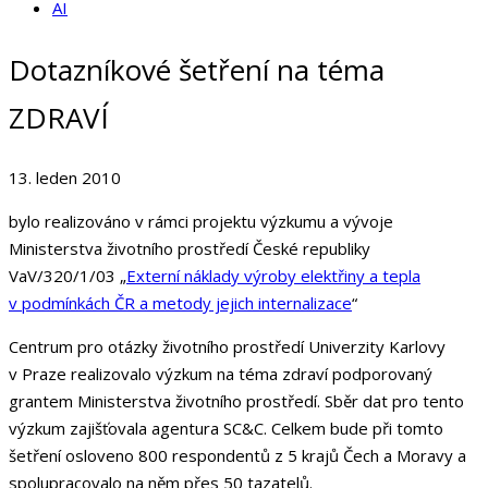
AI
Dotazníkové šetření na téma
ZDRAVÍ
13. leden 2010
bylo realizováno v rámci projektu výzkumu a vývoje
Ministerstva životního prostředí České republiky
VaV/320/1/03 „
Externí náklady výroby elektřiny a tepla
v podmínkách ČR a metody jejich internalizace
“
Centrum pro otázky životního prostředí Univerzity Karlovy
v Praze realizovalo výzkum na téma zdraví podporovaný
grantem Ministerstva životního prostředí. Sběr dat pro tento
výzkum zajišťovala agentura SC&C. Celkem bude při tomto
šetření osloveno 800 respondentů z 5 krajů Čech a Moravy a
spolupracovalo na něm přes 50 tazatelů.